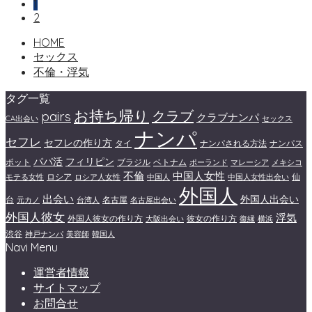
1
2
HOME
セックス
不倫・浮気
タグ一覧
お持ち帰り
クラブ
pairs
クラブナンパ
CA出会い
セックス
ナンパ
セフレ
セフレの作り方
タイ
ナンパされる方法
ナンパス
パパ活
フィリピン
ポット
ブラジル
ベトナム
ポーランド
マレーシア
メキシコ
不倫
中国人女性
ロシア
仙
モテる女性
ロシア人女性
中国人
中国人女性出会い
外国人
出会い
外国人出会い
台
名古屋
元カノ
台湾人
名古屋出会い
外国人彼女
浮気
外国人彼女の作り方
彼女の作り方
大阪出会い
復縁
横浜
渋谷
神戸ナンパ
美容師
韓国人
Navi Menu
運営者情報
サイトマップ
お問合せ