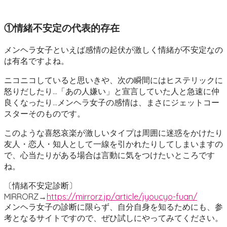
①情緒不安定の代表的存在
メンヘラ女子といえば感情の起伏が激しく情緒が不安定なの
は有名ですよね。
ニコニコしていると思いきや、次の瞬間にはヒステリックに
怒りだしたり…「あの人嫌い」と宣言していた人と急速に仲
良くなったり…メンヘラ女子の感情は、まさにジェットコー
スターそのものです。
このような喜怒哀楽が激しいタイプは周囲に迷惑をかけたり
友人・恋人・知人として一線を引かれたりしてしまいますの
で、心当たりがある場合は言動に気をつけたいところです
ね。
〔情緒不安定診断〕
MIRRORZ→
https://mirrorz.jp/article/jyoucyo-fuan/
メンヘラ女子の診断に限らず、自分自身を知るためにも、参
考となるサイトですので、ぜひ試しにやってみてください。