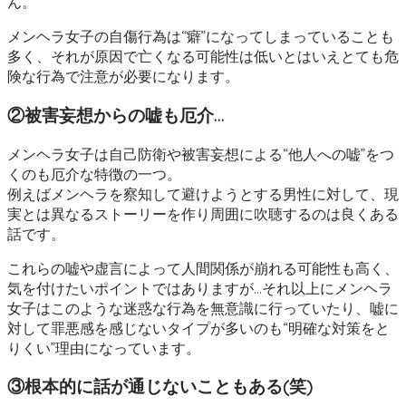
ん。
メンヘラ女子の自傷行為は“癖”になってしまっていることも
多く、それが原因で亡くなる可能性は低いとはいえとても危
険な行為で注意が必要になります。
②被害妄想からの嘘も厄介…
メンヘラ女子は自己防衛や被害妄想による“他人への嘘”をつ
くのも厄介な特徴の一つ。
例えばメンヘラを察知して避けようとする男性に対して、現
実とは異なるストーリーを作り周囲に吹聴するのは良くある
話です。
これらの嘘や虚言によって人間関係が崩れる可能性も高く、
気を付けたいポイントではありますが…それ以上にメンヘラ
女子はこのような迷惑な行為を無意識に行っていたり、嘘に
対して罪悪感を感じないタイプが多いのも“明確な対策をと
りくい”理由になっています。
③根本的に話が通じないこともある(笑)