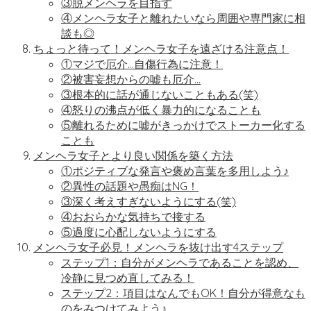
③脱メンヘラを目指す
④メンヘラ女子と離れたいなら周囲や専門家に相
談も◎
ちょっと待って！メンヘラ女子を遠ざける注意点！
①マジで厄介…自傷行為に注意！
②被害妄想からの嘘も厄介…
③根本的に話が通じないこともある(笑)
④怒りの沸点が低く暴力的になることも
⑤離れるために嘘がきっかけでストーカー化する
ことも
メンヘラ女子とより良い関係を築く方法
①ポジティブな発言や褒め言葉を多用しよう♪
②異性の話題や愚痴はNG！
③深く考えすぎないようにする(笑)
④おおらかな気持ちで接する
⑤過度に心配しないようにする
メンヘラ女子必見！メンヘラを抜け出す4ステップ
ステップ1：自分がメンヘラであることを認め、
冷静に見つめ直してみる！
ステップ2：項目はなんでもOK！自分が得意なも
のをみつけてみよう♪