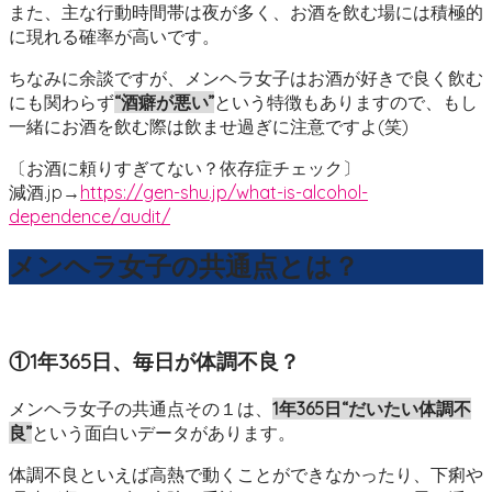
また、主な行動時間帯は夜が多く、お酒を飲む場には積極的
に現れる確率が高いです。
ちなみに余談ですが、メンヘラ女子はお酒が好きで良く飲む
にも関わらず
“酒癖が悪い”
という特徴もありますので、もし
一緒にお酒を飲む際は飲ませ過ぎに注意ですよ(笑)
〔お酒に頼りすぎてない？依存症チェック〕
減酒.jp→
https://gen-shu.jp/what-is-alcohol-
dependence/audit/
メンヘラ女子の共通点とは？
①1年365日、毎日が体調不良？
メンヘラ女子の共通点その１は、
1年365日“だいたい体調不
良”
という面白いデータがあります。
体調不良といえば高熱で動くことができなかったり、下痢や