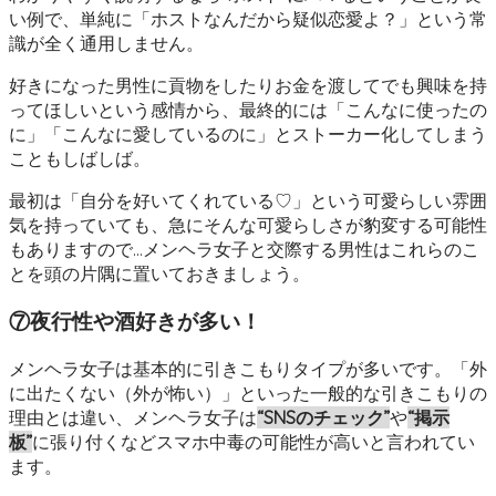
い例で、単純に「ホストなんだから疑似恋愛よ？」という常
識が全く通用しません。
好きになった男性に貢物をしたりお金を渡してでも興味を持
ってほしいという感情から、最終的には「こんなに使ったの
に」「こんなに愛しているのに」とストーカー化してしまう
こともしばしば。
最初は「自分を好いてくれている♡」という可愛らしい雰囲
気を持っていても、急にそんな可愛らしさが豹変する可能性
もありますので…メンヘラ女子と交際する男性はこれらのこ
とを頭の片隅に置いておきましょう。
⑦夜行性や酒好きが多い！
メンヘラ女子は基本的に引きこもりタイプが多いです。「外
に出たくない（外が怖い）」といった一般的な引きこもりの
理由とは違い、メンヘラ女子は
“SNSのチェック”
や
“掲示
板”
に張り付くなどスマホ中毒の可能性が高いと言われてい
ます。