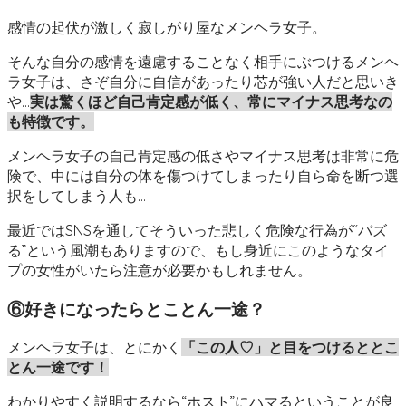
感情の起伏が激しく寂しがり屋なメンヘラ女子。
そんな自分の感情を遠慮することなく相手にぶつけるメンヘ
ラ女子は、さぞ自分に自信があったり芯が強い人だと思いき
や…
実は
驚くほど自己肯定感が低く、常にマイナス思考なの
も特徴です。
メンヘラ女子の自己肯定感の低さやマイナス思考は非常に危
険で、中には自分の体を傷つけてしまったり自ら命を断つ選
択をしてしまう人も…
最近ではSNSを通してそういった悲しく危険な行為が“バズ
る”という風潮もありますので、もし身近にこのようなタイ
プの女性がいたら注意が必要かもしれません。
⑥好きになったらとことん一途？
メンヘラ女子は、とにかく
「この人♡」と目をつけるととこ
とん一途です！
わかりやすく説明するなら“ホスト”にハマるということが良