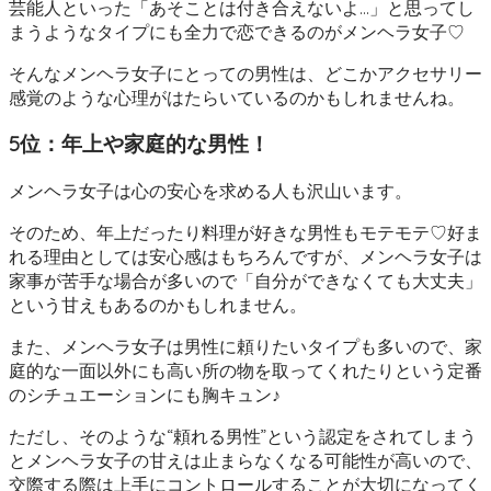
芸能人といった「あそことは付き合えないよ…」と思ってし
まうようなタイプにも全力で恋できるのがメンヘラ女子♡
そんなメンヘラ女子にとっての男性は、どこかアクセサリー
感覚のような心理がはたらいているのかもしれませんね。
5位：年上や家庭的な男性！
メンヘラ女子は心の安心を求める人も沢山います。
そのため、年上だったり料理が好きな男性もモテモテ♡好ま
れる理由としては安心感はもちろんですが、メンヘラ女子は
家事が苦手な場合が多いので「自分ができなくても大丈夫」
という甘えもあるのかもしれません。
また、メンヘラ女子は男性に頼りたいタイプも多いので、家
庭的な一面以外にも高い所の物を取ってくれたりという定番
のシチュエーションにも胸キュン♪
ただし、そのような“頼れる男性”という認定をされてしまう
とメンヘラ女子の甘えは止まらなくなる可能性が高いので、
交際する際は上手にコントロールすることが大切になってく