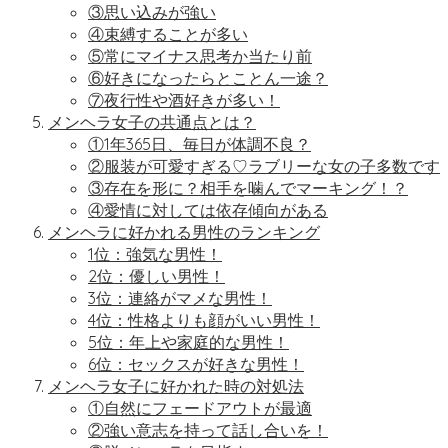
③思い込みが強い
④束縛することが多い
⑤常にマイナス思考か当たり前
⑥好きになったらとことん一途？
⑦夜行性や酒好きが多い！
メンヘラ女子の共通点とは？
①1年365日、毎日が体調不良？
②服装が可愛すぎる♡ラブリーな女の子多数です
③存在を形に？相手を噛んでマーキング！？
④愛情に対しては依存傾向がある
メンヘラに好かれる男性のランキング
1位：強気な男性！
2位：優しい男性！
3位：連絡がマメな男性！
4位：性格よりも顔がいい男性！
5位：年上や家庭的な男性！
6位：セックスが好きな男性！
メンヘラ女子に好かれた時の対処法
①自然にフェードアウトが最適
②強い意志を持って話し合いを！