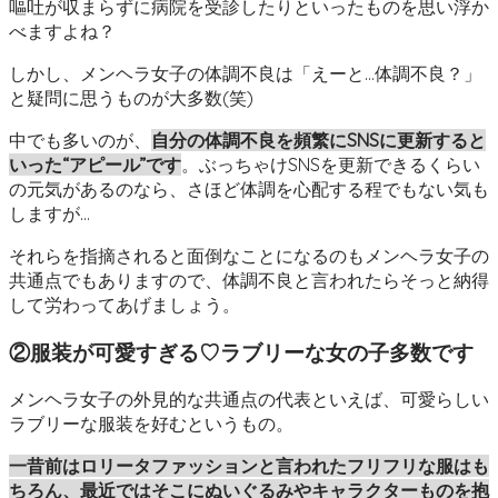
嘔吐が収まらずに病院を受診したりといったものを思い浮か
べますよね？
しかし、メンヘラ女子の体調不良は「えーと…体調不良？」
と疑問に思うものが大多数(笑)
中でも多いのが、
自分の体調不良を頻繁にSNSに更新すると
いった“アピール”です
。ぶっちゃけSNSを更新できるくらい
の元気があるのなら、さほど体調を心配する程でもない気も
しますが…
それらを指摘されると面倒なことになるのもメンヘラ女子の
共通点でもありますので、体調不良と言われたらそっと納得
して労わってあげましょう。
②服装が可愛すぎる♡ラブリーな女の子多数です
メンヘラ女子の外見的な共通点の代表といえば、可愛らしい
ラブリーな服装を好むというもの。
一昔前はロリータファッションと言われたフリフリな服はも
ちろん、最近ではそこにぬいぐるみやキャラクターものを抱