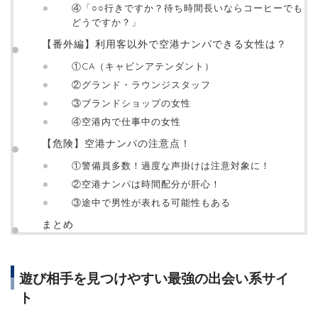
④「○○行きですか？待ち時間長いならコーヒーでも
どうですか？」
【番外編】利用客以外で空港ナンパできる女性は？
①CA（キャビンアテンダント）
②グランド・ラウンジスタッフ
③ブランドショップの女性
④空港内で仕事中の女性
【危険】空港ナンパの注意点！
①警備員多数！過度な声掛けは注意対象に！
②空港ナンパは時間配分が肝心！
③途中で男性が表れる可能性もある
まとめ
遊び相手を見つけやすい最強の出会い系サイ
ト