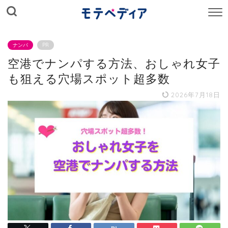
M
E
N
U
ナンパ
PR
空港でナンパする方法、おしゃれ女子
も狙える穴場スポット超多数
2026年7月18日