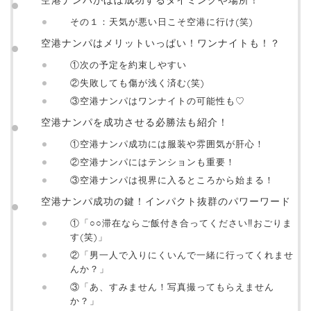
その１：天気が悪い日こそ空港に行け(笑)
空港ナンパはメリットいっぱい！ワンナイトも！？
①次の予定を約束しやすい
②失敗しても傷が浅く済む(笑)
③空港ナンパはワンナイトの可能性も♡
空港ナンパを成功させる必勝法も紹介！
①空港ナンパ成功には服装や雰囲気が肝心！
②空港ナンパにはテンションも重要！
③空港ナンパは視界に入るところから始まる！
空港ナンパ成功の鍵！インパクト抜群のパワーワード
①「○○滞在ならご飯付き合ってください‼おごりま
す(笑)」
②「男一人で入りにくいんで一緒に行ってくれませ
んか？」
③「あ、すみません！写真撮ってもらえません
か？」