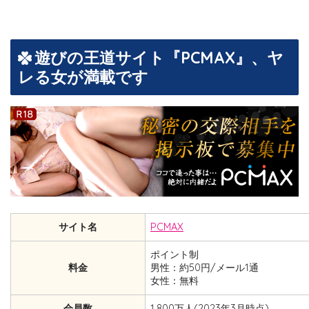
遊びの王道サイト『PCMAX』、ヤ
レる女が満載です
サイト名
PCMAX
ポイント制
料金
男性：約50円/メール1通
女性：無料
会員数
1,800万人(2023年3月時点)