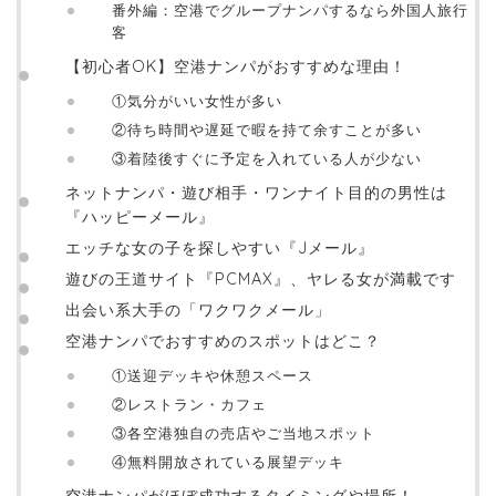
番外編：空港でグループナンパするなら外国人旅行
客
【初心者OK】空港ナンパがおすすめな理由！
①気分がいい女性が多い
②待ち時間や遅延で暇を持て余すことが多い
③着陸後すぐに予定を入れている人が少ない
ネットナンパ・遊び相手・ワンナイト目的の男性は
『ハッピーメール』
エッチな女の子を探しやすい『Jメール』
遊びの王道サイト『PCMAX』、ヤレる女が満載です
出会い系大手の「ワクワクメール」
空港ナンパでおすすめのスポットはどこ？
①送迎デッキや休憩スペース
②レストラン・カフェ
③各空港独自の売店やご当地スポット
④無料開放されている展望デッキ
空港ナンパがほぼ成功するタイミングや場所！