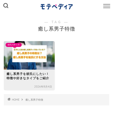
M
E
N
U
― TAG ―
癒し系男子特徴
彼氏の作り方
癒し系男子を彼氏にしたい！
特徴や好きなタイプをご紹介
2026年8月4日
HOME
癒し系男子特徴