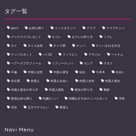
タグ一覧
pairs
お持ち帰り
インスタナンパ
クラブ
クラブナンパ
クリスマスプレゼント
セフレ
セフレの作り方
ソフレ
タイ
タイ人女性
チャラ男
ナンパ
ナンパされる方法
ナンパスポット
パパ活
フィリピン
ブラジル
ベトナム
ペアーズプロフィール
ミクシーナンパ
ロシア
ヲタク
不倫
中国人女性
中国人彼女
仙台
六本木
出会い
名古屋
外国人
外国人出会い
外国人女性
外国人彼女
外国人彼女の作り方
外国人彼氏
彼女の作り方
教師
新宿お持ち帰り
札幌ナンパ
沖縄おすすめナンパスポット
浮気
渋谷
立川でヤりたい
香港人
Navi Menu