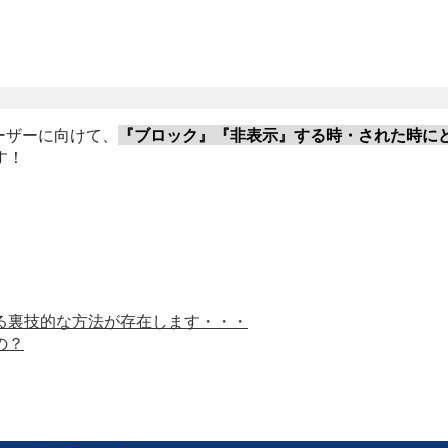
 ユーザーに向けて、
『ブロック』『非表示』する時・された時に
す！
る裏技的な方法が存在します・・・
の？