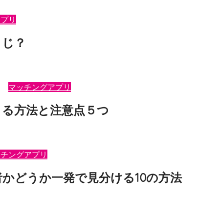
しかしたら、あなたはAさんと同じような思いをしていませんか？似た
アプリ
まじ？
rs（ペアーズ）ってぶっちゃけどうなの？』 『pairs（ペアー …
マッチングアプリ
できる方法と注意点５つ
airs（ペアーズ）を使って、めでたく彼氏（彼女）ができました〜！
ッチングアプリ
者かどうか一発で見分ける10の方法
airs（ペアーズ）ってサクラいるの？』 『な〜んか怪しい感じの人と