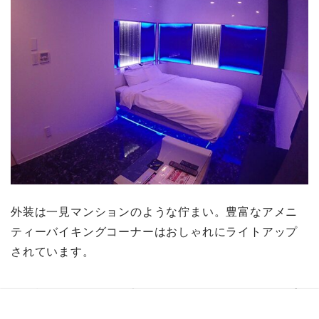
外装は一見マンションのような佇まい。豊富なアメニ
ティーバイキングコーナーはおしゃれにライトアップ
されています。
21種類のデザインのお部屋があり、それぞれコンセプ
運営者情報
サイトマップ
お問合せ
プライバシーポリシー
（個人情報保護方針）
トがあります。無料のアメニティも完備されているの