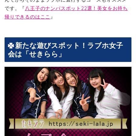
です。『
八王子のナンパスポット22選！美女をお持ち
帰りできるのはここ
』
新たな遊びスポット！ラブホ女子
会は「せきらら」