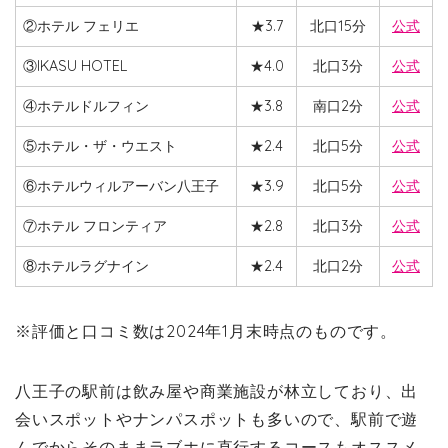
②ホテル フェリエ
★3.7
北口15分
公式
③IKASU HOTEL
★4.0
北口3分
公式
④ホテルドルフィン
★3.8
南口2分
公式
⑤ホテル・ザ・ウエスト
★2.4
北口5分
公式
⑥ホテルウィルアーバン八王子
★3.9
北口5分
公式
⑦ホテル フロンティア
★2.8
北口3分
公式
⑧ホテルラグナイン
★2.4
北口2分
公式
※評価と口コミ数は2024年1月末時点のものです。
八王子の駅前は飲み屋や商業施設が林立しており、出
会いスポットやナンパスポットも多いので、駅前で遊
んでからそのままラブホに直行するコースもオススメ