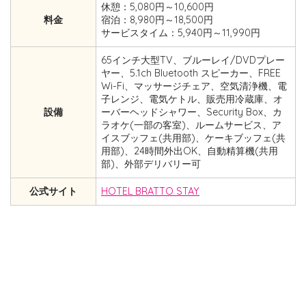
休憩：5,080円～10,600円
料金
宿泊：8,980円～18,500円
サービスタイム：5,940円～11,990円
65インチ大型TV、ブルーレイ/DVDプレー
ヤー、5.1ch Bluetooth スピーカー、FREE
Wi-Fi、マッサージチェア、空気清浄機、電
子レンジ、電気ケトル、販売用冷蔵庫、オ
設備
ーバーヘッドシャワー、Security Box、カ
ラオケ(一部の客室)、ルームサービス、ア
イスブッフェ(共用部)、ケーキブッフェ(共
用部)、24時間外出OK、自動精算機(共用
部)、外部デリバリー可
公式サイト
HOTEL BRATTO STAY