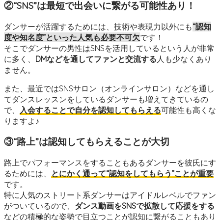
②“SNS”は最短で出会いに繋がる可能性あり！
ダンサーが活躍するためには、技術や表現力以外にも
“認知
度や知名度”といった人気も必要不可欠
です！
そこでダンサーの男性はSNSを活用しているという人が非常
に多く、
DMなどを通してファンと交流する
人も少なくあり
ません。
また、最近ではSNSサロン（オンラインサロン）などを通し
てダンスレッスンをしているダンサーも増えてきているの
で、
入会することで自分を認知してもらえる
可能性も高くな
りますよ♪
③“路上”は認知してもらえることが大切
路上でパフォーマンスをすることもあるダンサーを彼氏にす
るためには、
とにかく通って“認知をしてもらう”ことが重要
です。
特に人気のストリート系ダンサーはアイドルレベルでファン
がついているので、
ダンス動画をSNSで拡散して応援をする
などの積極的な姿勢で目立つことが認知に繋がることもあり