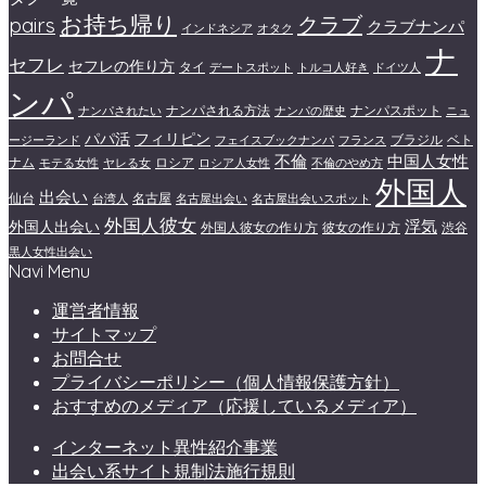
お持ち帰り
クラブ
pairs
クラブナンパ
インドネシア
オタク
ナ
セフレ
セフレの作り方
タイ
デートスポット
トルコ人好き
ドイツ人
ンパ
ナンパされる方法
ナンパスポット
ナンパされたい
ナンパの歴史
ニュ
パパ活
フィリピン
ブラジル
ベト
ージーランド
フェイスブックナンパ
フランス
不倫
中国人女性
ナム
ロシア
モテる女性
ヤレる女
ロシア人女性
不倫のやめ方
外国人
出会い
仙台
名古屋
台湾人
名古屋出会い
名古屋出会いスポット
外国人彼女
浮気
外国人出会い
外国人彼女の作り方
彼女の作り方
渋谷
黒人女性出会い
Navi Menu
運営者情報
サイトマップ
お問合せ
プライバシーポリシー（個人情報保護方針）
おすすめのメディア（応援しているメディア）
インターネット異性紹介事業
出会い系サイト規制法施行規則