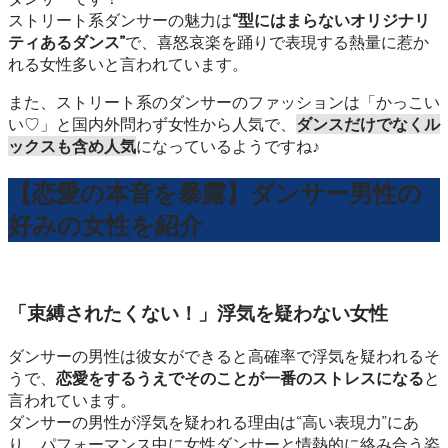
ストリート系ダンサーの魅力は
“型にはまらないオリジナリ
ティあるダンス”
で、喜怒哀楽を踊りで表現する熱量に惹か
れる女性多いと言われています。
また、ストリート系のダンサーのファッションは「かっこい
い♡」と国内外問わず女性から人気で、
ダンスだけでなくル
ックスも含め人気
になっているようですね♪
【恋愛の本音を暴露】ダンサー男性の
好みの女性を紹介
「束縛されたくない！」浮気を疑わない女性
ダンサーの男性は彼女ができると高確率で浮気を疑われるそ
うで、
恋愛をするうえでそのことが一番のストレスになる
と
言われています。
ダンサーの男性が浮気を疑われる理由は“高い表現力”にあ
り、パフォーマンス中に女性ダンサーと情熱的に絡み合う姿