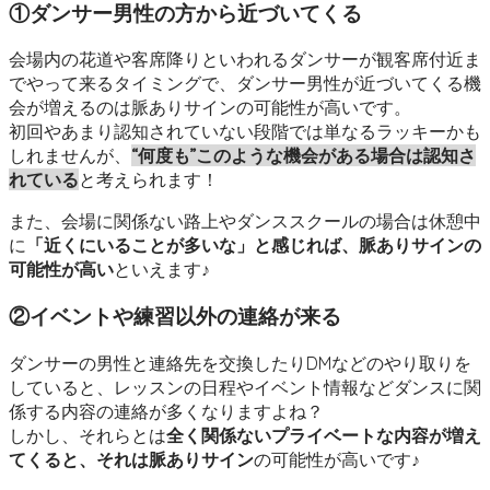
①ダンサー男性の方から近づいてくる
会場内の花道や客席降りといわれるダンサーが観客席付近ま
でやって来るタイミングで、ダンサー男性が近づいてくる機
会が増えるのは脈ありサインの可能性が高いです。
初回やあまり認知されていない段階では単なるラッキーかも
しれませんが、
“何度も”このような機会がある場合は認知さ
れている
と考えられます！
また、会場に関係ない路上やダンススクールの場合は休憩中
に
「近くにいることが多いな」と感じれば、脈ありサインの
可能性が高い
といえます♪
②イベントや練習以外の連絡が来る
ダンサーの男性と連絡先を交換したりDMなどのやり取りを
していると、レッスンの日程やイベント情報などダンスに関
係する内容の連絡が多くなりますよね？
しかし、それらとは
全く関係ないプライベートな内容が増え
てくると、それは脈ありサイン
の可能性が高いです♪