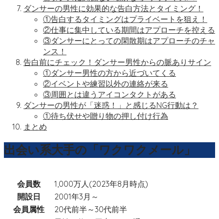
ダンサーの男性に効果的な告白方法とタイミング！
①告白するタイミングはプライベートを狙え！
②仕事に集中している期間はアプローチを控える
③ダンサーにとっての閑散期はアプローチのチャ
ンス！
告白前にチェック！ダンサー男性からの脈ありサイン
①ダンサー男性の方から近づいてくる
②イベントや練習以外の連絡が来る
③周囲とは違うアイコンタクトがある
ダンサーの男性が「迷惑！」と感じるNG行動は？
①待ち伏せや贈り物の押し付け行為
まとめ
出会い系大手の「ワクワクメール」
会員数
1,000万人(2023年8月時点)
開設日
2001年3月～
会員属性
20代前半～30代前半