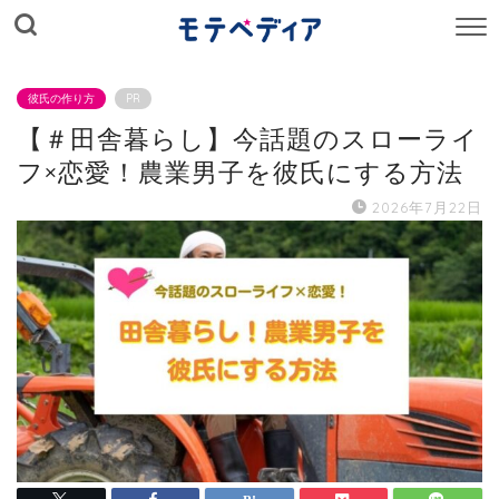
M
E
N
U
彼氏の作り方
PR
【＃田舎暮らし】今話題のスローライ
フ×恋愛！農業男子を彼氏にする方法
2026年7月22日