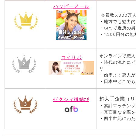
ハッピーメール
会員数3,000
・地方でも魅力的
・GPSで近所の
・1,200円分の
オンラインで恋人
コイサポ
・時代の流れにピ
リ
・効率よく恋人が
・日本中どこでも
超大手企業（リ
ゼクシィ縁結び
・累計マッチング
・真面目な交際を
・四半世紀にわた