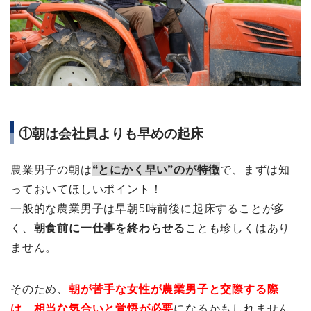
①朝は会社員よりも早めの起床
農業男子の朝は
“とにかく早い”のが特徴
で、まずは知
っておいてほしいポイント！
一般的な農業男子は早朝5時前後に起床することが多
く、
朝食前に一仕事を終わらせる
ことも珍しくはあり
ません。
そのため、
朝が苦手な女性が農業男子と交際する際
は、相当な気合いと覚悟が必要
になるかもしれません