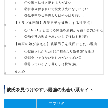
①交際＝結婚と捉える人が多い
②仕事や付き合いで彼女優先になりにくい
③仕事中や仕事終わりはやっぱり汚い…
【トラブル回避】農業男子を彼氏にする注意点！
①「No！」と言える関係を最初から築く努力が肝心
②幼少期の教えを思いだして行動する(笑)
【農家の娘が教える】農業男子を彼氏にしたい理由！
①誤解されがちだけど“都会より断然楽”な生活
②都会でできない楽しみがいっぱい♡
③思っているより暮らしは快適(笑)
まとめ
彼氏を見つけやすい最強の出会い系サイト
アプリ名