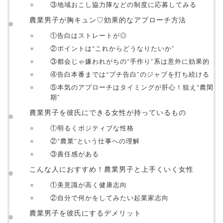
③地域おこし協力隊などの制度に応募してみる
農業男子が胸キュン♡効果的なアプローチ方法
①告白はストレートが◎
②ポイントは“これからどうなりたいか”
③都会じゃ嫌われがちの“手作り”系は意外に効果的
④告白本番までは“プチ告白”のジャブを打ち続ける
⑤本気のアプローチはタイミングが肝心！狙え“農閑
期”
農業男子を彼氏にできる女性が持っているもの
①明るくポジティブな性格
②“農業”という仕事への理解
③責任感がある
こんな人におすすめ！農業男子と上手くいく女性
①美意識が高く健康志向
②自分で何かをしてみたい起業家志向
農業男子を彼氏にするデメリット