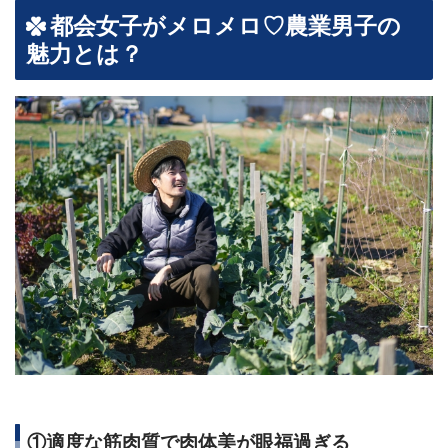
都会女子がメロメロ♡農業男子の
魅力とは？
①適度な筋肉質で肉体美が眼福過ぎる